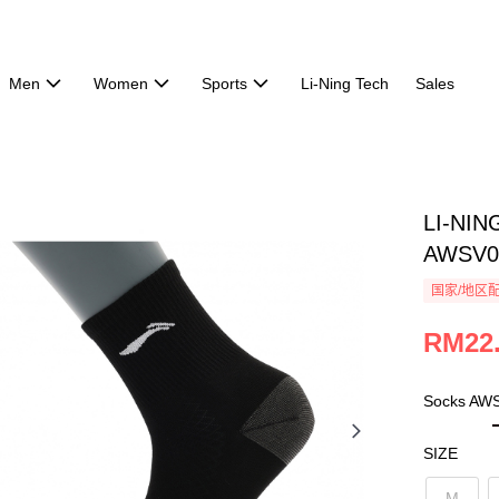
Men
Women
Sports
Li-Ning Tech
Sales
LI-NIN
AWSV0
国家/地区
RM22
Socks A
SIZE
M