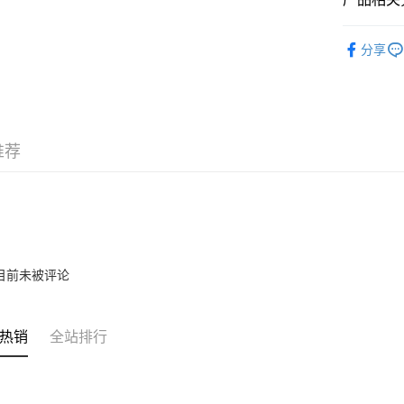
Atome
EQUIPME
分享
相关说明
0% 利率
一、關於 A
Atome
我們不會
运送方式
完成 AP
推荐
式，或是在實

使
二、付款
1. 初次使
Home Deli
的最高限額為
Home Deli
2. 付款的
Country/Re
目前未被评论
3. 目前
三、聲明
1. 欲使用
热销
全站排行
- 年齡限制
- 需年滿 1
- 為馬來
- 擁有馬