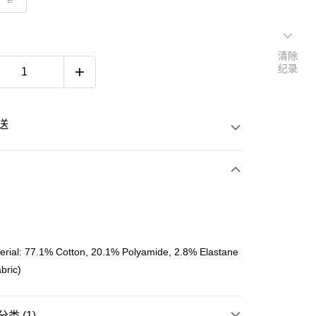
清除
纪录
送
次付清
erial: 77.1% Cotton, 20.1% Polyamide, 2.8% Elastane
亚银行、联昌国际银行、大众银行、兴业银行、香港隆丰银行、
Go
AmBank、BSN Bank
bric)
类 (1)