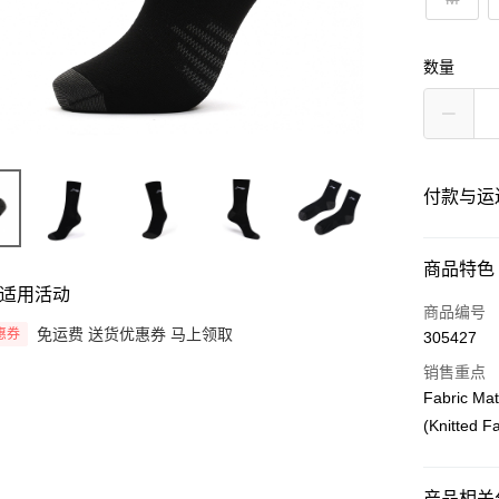
数量
付款与运
付款方式
商品特色
适用活动
信用卡一
商品编号
免运费 送货优惠券 马上领取
惠券
305427
网上银行
销售重点
相关说明
Fabric Mat
只有马来
Touch 'n 
伊斯兰银行、
(Knitted Fa
Boost
GrabPay
产品相关分