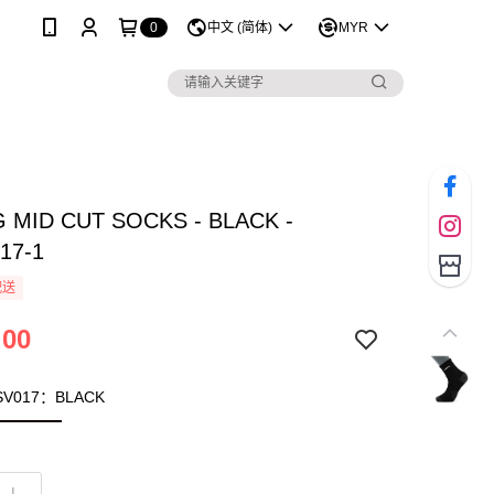
0
中文 (简体)
MYR
G MID CUT SOCKS - BLACK -
17-1
配送
.00
WSV017：BLACK
L