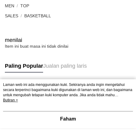
MEN
TOP
SALES
BASKETBALL
menilai
Item ini buat masa ini tidak dinilai
Paling Popular
Jualan paling laris
Laman web ini ada menggunakan kuki. Sekiranya anda ingin mengetahui
Tag Popular
secara terperinci bagaimana kuki digunakan di laman web ini, dan bagaimana
untuk mengubah tetapan kuki komputer anda. Jika anda tidak mahu
menggunakan kuki di komputer anda, sila rujuk penerangan mengenai kuki.
Butiran >
Jualan paling laris
Ketibaan Baru
Rekomendasi Popular
Dasar Privasi
Laman web ini ada menggunakan kuki. Sekiranya anda ingin
mengetahui secara terperinci bagaimana kuki digunakan di laman web ini,
dan bagaimana untuk mengubah tetapan kuki komputer anda. Jika anda tidak
Faham
mahu menggunakan kuki di komputer anda, sila rujuk penerangan mengenai
kuki.