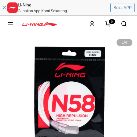
Li-Ning
Buka APP
Gunakan App Kami Sekarang
0
1
/
4