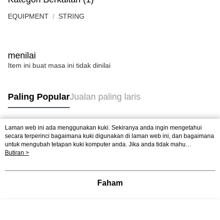
EQUIPMENT
STRING
menilai
Item ini buat masa ini tidak dinilai
Paling Popular
Jualan paling laris
Laman web ini ada menggunakan kuki. Sekiranya anda ingin mengetahui
Tag Popular
secara terperinci bagaimana kuki digunakan di laman web ini, dan bagaimana
untuk mengubah tetapan kuki komputer anda. Jika anda tidak mahu
menggunakan kuki di komputer anda, sila rujuk penerangan mengenai kuki.
Butiran >
Jualan paling laris
Ketibaan Baru
Rekomendasi Popular
Dasar Privasi
Laman web ini ada menggunakan kuki. Sekiranya anda ingin
mengetahui secara terperinci bagaimana kuki digunakan di laman web ini,
dan bagaimana untuk mengubah tetapan kuki komputer anda. Jika anda tidak
Faham
mahu menggunakan kuki di komputer anda, sila rujuk penerangan mengenai
kuki.