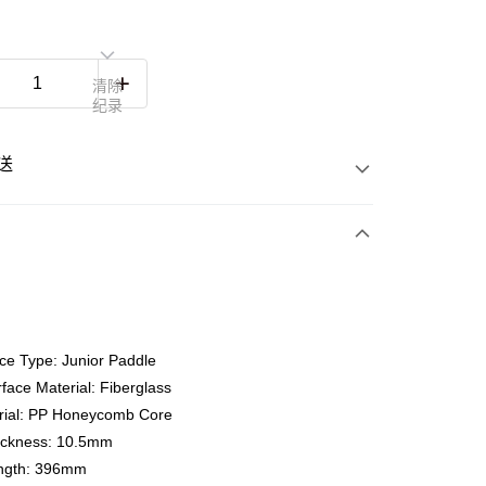
清除
纪录
送
次付清
ce Type: Junior Paddle
亚银行、联昌国际银行、大众银行、兴业银行、香港隆丰银行、
Go
AmBank、BSN Bank
face Material: Fiberglass
rial: PP Honeycomb Core
ickness: 10.5mm
ngth: 396mm