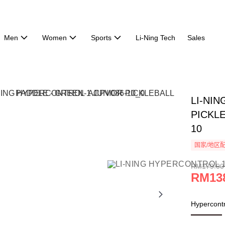
Men
Women
Sports
Li-Ning Tech
Sales
LI-NI
PICKLE
10
国家/地区
RM179.00
RM13
Hypercon