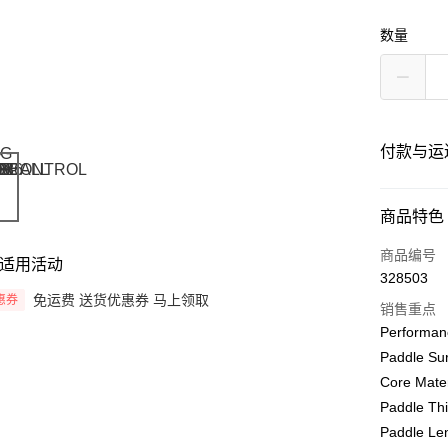
数量
付款与运
付款方式
商品特色
信用卡一
商品编号
适用活动
328503
网上银行
免运费 送货优惠券 马上领取
惠券
销售重点
相关说明
Performan
只有马来
Touch 'n 
伊斯兰银行、
Paddle Sur
Core Mate
Boost
Paddle Th
GrabPay
Paddle Le