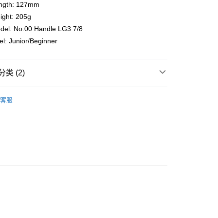
ngth: 127mm
ight: 205g
三期輕鬆付
del: No.00 Handle LG3 7/8
tome
el: Junior/Beginner
 是一個「先購物，後付款」的手機應用程式。
收取利息與服務費，消費者能免費下載與使用。
P 下載與帳號註冊後，可以在網上購物時選擇 Atome 作為支付方
體商店掃描 QR Code 付款。
类 (2)
用运费优惠券享受更多运费折扣
限制
LL
ALL PADDLE
用 Atome 時，扣帳卡用户的最高限額為 RM 1,500，信用卡用户
very
查看运费
客服
 RM 5,000
LL
PADDLE CONTROL SERIES
very
最低金額為 RM 10
gion Delivery
查看运费
僅支援馬來西亞會員
條款
 Atome 服務，您必須：
8 歲
西亞的合法居民 (需使用馬來西亞身分證註冊)
來西亞電訊公司發出之手機號碼
來西亞發行的扣帳卡或信用卡