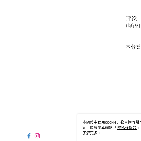
评论
此商品
本分类
本網站中使用cookie，欲查詢有關
定，請參閱本網站「
隱私權條款
」
cookie。
了解更多 >