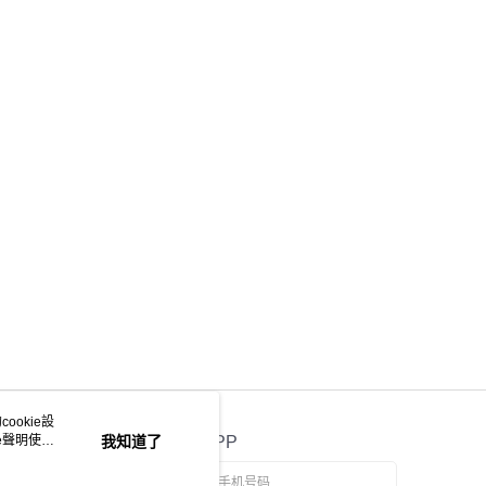
 Atome 付款是不需要利息的，除非逾期繳款，會產生一筆固定的行
M 30。
瀏覽 Atome 官網或參閱 Atome 用戶服務條款
w.atome.my/terms-of-service
，一概以Atome發佈版本為準。
他問題請透過下方提交洽詢 Atome
lp.atome.my/hc/en-gb/requests/new
ookie設
e聲明使用
我知道了
官方APP