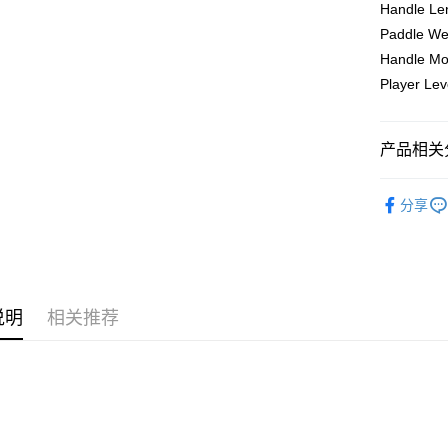
Handle Le
Atome
相关说明
Paddle We
0% 利率
Handle Mo
一、關於 A
Player Lev
Atome
我們不會
运送方式
完成 AP
式，或是在實
产品相关分

使
二、付款
PICKLEBA
1. 初次使
Home Deli
分享
的最高限額為
PICKLEBA
Home Deli
2. 付款的
Country/Re
3. 目前
说明
相关推荐
三、聲明
1. 欲使用
- 年齡限制
- 需年滿 1
- 為馬來
- 擁有馬
- 擁有馬