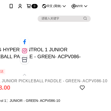
0
中文 (简体)
MYR
NG HYPERCONTROL 1 JUNIOR
BALL PADDLE - GREEN- ACPV086-
配送
8.00
trol 1：JUNIOR - GREEN- ACPV086-10