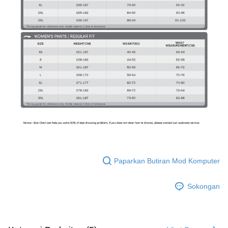
memilih Atome sebagai kaedah pembayaran apabila anda membeli-
Rumah penghantaran
Kadar Penghantaran
belah dalam talian. Atau, apabila anda membeli-belah di kedai luar talian,
Rumah penghantaran
anda boleh membuat pembayaran dengan mengimbas kod QR di
juruwang Kedua, Sekatan Pembayaran 1. Had kredit untuk pengguna
Country/Region Delivery
Kadar Penghantaran
baharu Atome yang memegang kad debit ialah RM1,500 dan RM5,000
untuk pengguna baharu kad kredit 2. Jumlah perbelanjaan minimum
ialah RM10. 3. Buat masa ini hanya tersedia untuk ahli Malaysia . -
Ketiga, Syarat Perkhidmatan 1. Keperluan untuk menggunakan
perkhidmatan Atome: - Berumur 18 tahun ke atas - Penduduk Malaysia
yang sah (Diperlukan untuk mendaftar dengan Kad Pengenalan
Malaysia) - Mempunyai nombor telefon bimbit yang dikeluarkan Malaysia
- Memegang kad debit atau kad kredit yang dikeluarkan oleh Bahasa
Melayu institusi kewangan sia. 2. Membayar dengan Atome adalah tanpa
faedah, melainkan pembayaran lewat, anda akan dikenakan yuran
pentadbiran RM30. 3. Untuk butiran lanjut, sila layari laman web rasmi
Atome atau rujuk Syarat Perkhidmatan Atome
https://www.atome.my/terms-of-service.
Paparkan Butiran Mod Komputer
4. Jika anda mempunyai sebarang pertanyaan, sila serahkan permintaan
kepada Atome di
https://help.atome.my/hc/en-gb/requests/new
Sokongan