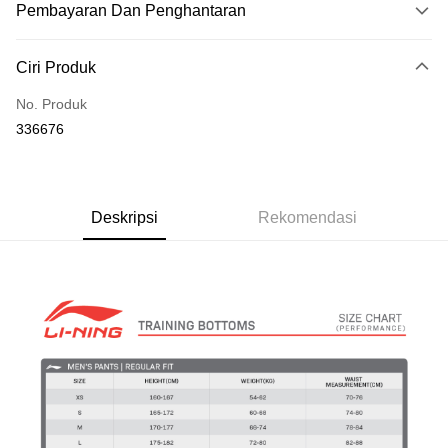
Pembayaran Dan Penghantaran
Kaedah Pembayaran
Ciri Produk
Kad Kredit
No. Produk
Perbankan atas talian
336676
Deskripsi
Hanya menyokong Maybank, CIMB Bank, Public Bank, RHB Bank, Hong
Touch 'n Go
Leong Bank, Bank Islam, AmBank, BSN Bank.
Boost
Deskripsi
Rekomendasi
GrabPay
Atome
Deskripsi
3 Bayaran Mudah 0% Kadar Faedah
Pertama, Perihal Atome Atome ialah aplikasi beli sekarang bayar
kemudian yang menyediakan perkhidmatan untuk membahagikan
Pilihan Penghantaran
pembelian anda kepada 3 ansuran tanpa faedah dan lebih dua bulan.
Atome tidak mengenakan sebarang faedah dan yuran perkhidmatan.
Nikmati lebih banyak diskaun penghantaran

Pelanggan boleh memuat turun dan menikmati aplikasi dengan percuma.
dengan baucar penghantaran
Selepas memuat turun apl dan melengkapkan pendaftaran, anda boleh