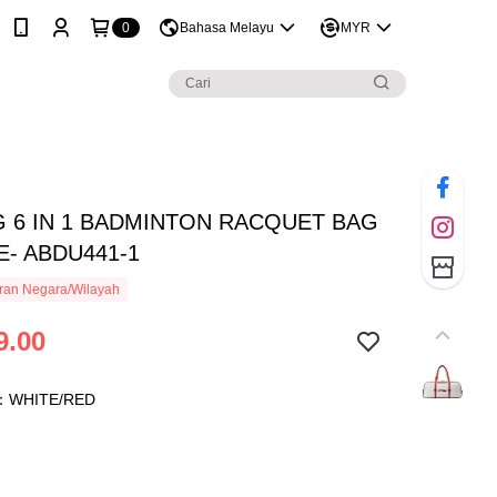
0
Bahasa Melayu
MYR
NG 6 IN 1 BADMINTON RACQUET BAG
E- ABDU441-1
ran Negara/Wilayah
9.00
：WHITE/RED