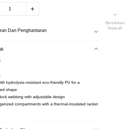
Bersihkan
Sejarah
ran Dan Penghantaran
Pembayaran
uk
k
atas talian
k
yokong Maybank, CIMB Bank, Public Bank, RHB Bank, Hong
th hydrolysis-resistant eco-friendly PU for a
Go
k, Bank Islam, AmBank, BSN Bank.
red shape
lock webbing with adjustable design
ganized compartments with a thermal-insulated racket