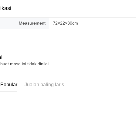
ikasi
Measurement
72×22×30cm
i
 buat masa ini tidak dinilai
 Popular
Jualan paling laris