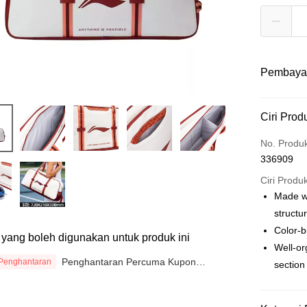
Pembaya
Kaedah 
Ciri Prod
Kad Kredit
No. Produ
336909
Perbankan 
Deskripsi
Ciri Produ
Hanya men
Made wi
Touch 'n 
Leong Ban
structu
Boost
Color-b
ti yang boleh digunakan untuk produk ini
Well-or
GrabPay
Penghantaran Percuma Kupon
Penghantaran
section
Penghantaran PENERIMAAN
Atome
Deskripsi