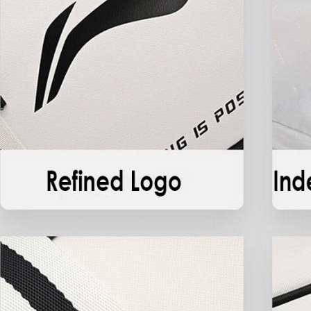
permintaa
https://he