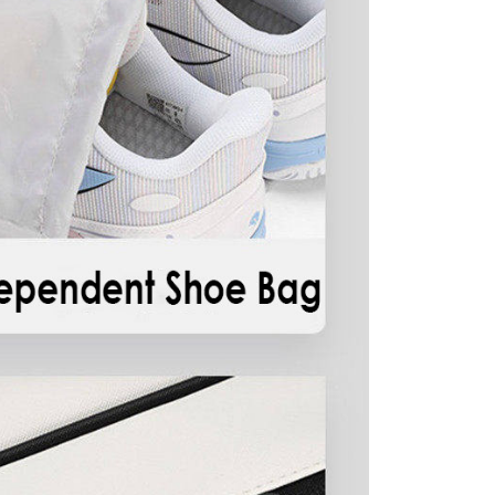
n kepada Atome di
lp.atome.my/hc/en-gb/requests/new