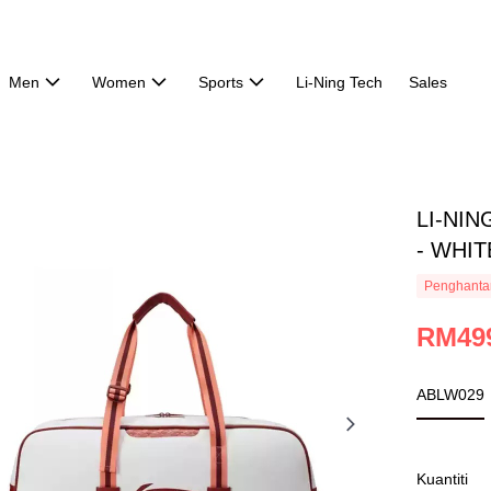
Men
Women
Sports
Li-Ning Tech
Sales
LI-NI
- WHIT
Penghanta
RM49
ABLW029
Kuantiti