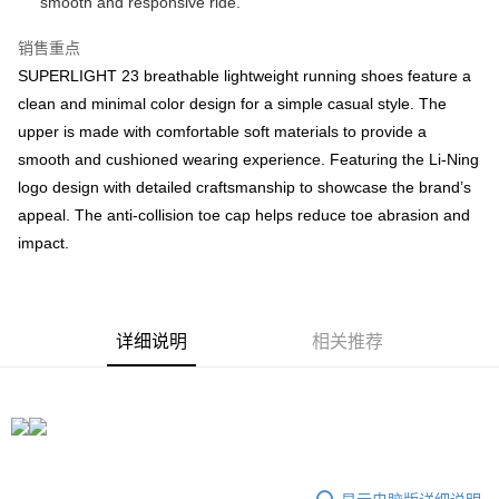
smooth and responsive ride.
一、關於 Atome
Atome 是一個「先購物，後付款」的手機應用程式。
运送方式
销售重点
我們不會收取利息與服務費，消費者能免費下載與使用。
完成 APP 下載與帳號註冊後，可以在網上購物時選擇 Atome 作為支付方
SUPERLIGHT 23 breathable lightweight running shoes feature a

使用运费优惠券享受更多运费折扣
式，或是在實體商店掃描 QR Code 付款。
clean and minimal color design for a simple casual style. The
upper is made with comfortable soft materials to provide a
二、付款限制
Home Delivery
查看运费
1. 初次使用 Atome 時，扣帳卡用户的最高限額為 RM 1,500，信用卡用户的
smooth and cushioned wearing experience. Featuring the Li-Ning
Home Delivery
最高限額為 RM 5,000
logo design with detailed craftsmanship to showcase the brand’s
Country/Region Delivery
查看运费
2. 付款的最低金額為 RM 10
appeal. The anti-collision toe cap helps reduce toe abrasion and
impact.
3. 目前僅支援馬來西亞會員
三、聲明條款
1. 欲使用 Atome 服務，您必須：
- 年齡限制
详细说明
相关推荐
- 需年滿 18 歲
- 為馬來西亞的合法居民 (需使用馬來西亞身分證註冊)
- 擁有馬來西亞電訊公司發出之手機號碼
- 擁有馬來西亞發行的扣帳卡或信用卡
2. 使用 Atome 付款是不需要利息的，除非逾期繳款，會產生一筆固定的行
政費用為 RM 30。