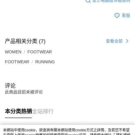
显示电脑版详细说明
3. 詳情請瀏覽 Atome 官網或參閱 Atome 用戶服務條款
https://www.atome.my/terms-of-service
，一概以Atome發佈版本為準。
客服
4. 如有其他問題請透過下方提交洽詢 Atome
https://help.atome.my/hc/en-gb/requests/new
产品相关分类 (7)
查看全部
WOMEN
FOOTWEAR
FOOTWEAR
RUNNING
评论
此商品目前未被评论
本分类热销
全站排行
本網站中使用cookie，欲查詢有關本網站使用cookie方式之詳情，及若您不希望
热门标签