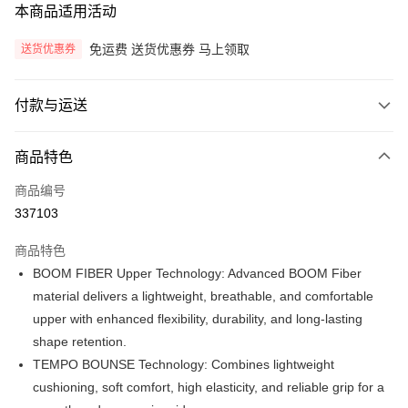
本商品适用活动
免运费 送货优惠券 马上领取
送货优惠券
付款与运送
付款方式
商品特色
信用卡一次付清
商品编号
网上银行
337103
相关说明
只有马来亚银行、联昌国际银行、大众银行、兴业银行、香港隆丰银行、伊
商品特色
Touch 'n Go
斯兰银行、AmBank、BSN Bank
BOOM FIBER Upper Technology: Advanced BOOM Fiber
Boost
material delivers a lightweight, breathable, and comfortable
upper with enhanced flexibility, durability, and long-lasting
GrabPay
shape retention.
Atome
TEMPO BOUNSE Technology: Combines lightweight
相关说明
cushioning, soft comfort, high elasticity, and reliable grip for a
0% 利率三期輕鬆付